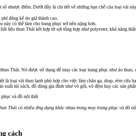
 số nhược điểm. Dưới đây là chi tiết về những hạn chế của loại vải này
 phí đáng kể do giá thành cao.
ều này có thể làm cho trang phục trở nên nặng hơn.
hất liệu thun Thái kết hợp từ sợi tổng hợp như polyester, khả năng th
thun Thái. Nó được sử dụng để may các loại trang phục như áo thun, đ
ệt là loại vải thun lạnh phù hợp cho việc làm chăn ga, drap, rèm cửa ha
n xuất túi xách, đồ dùng gia đình như vỏ gối, vỏ đệm hay các sản phẩm
thun Thái có nhiều ứng dụng khác nhau trong may trang phục và đồ nội
úng cách