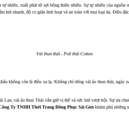
n tự nhiên, xuất phát từ sợi bông thiên nhiên. Sự tự nhiên của nguồn n
ấm hút nhanh, độ co giãn linh hoạt và an toàn với mọi loại da. Điều đặc
Vải thun thái - Poli thái Cotton
khẩu không còn là điều xa lạ. Không chỉ riêng vải áo thun thái, ngày 
ái Lan, vải áo thun Thái vẫn giữ vị thế và sức hút vượt trội. Sự ưa c
Công Ty TNHH Thời Trang Đồng Phục Sài Gòn
khám phá những ưu