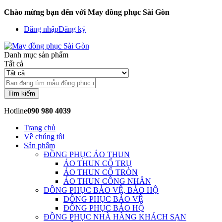
Chào mừng bạn đến với May đồng phục Sài Gòn
Đăng nhập
Đăng ký
Danh mục sản phẩm
Tất cả
Tìm kiếm
Hotline
090 980 4039
Trang chủ
Về chúng tôi
Sản phẩm
ĐỒNG PHỤC ÁO THUN
ÁO THUN CỔ TRỤ
ÁO THUN CỔ TRÒN
ÁO THUN CÔNG NHÂN
ĐỒNG PHỤC BẢO VỆ, BẢO HỘ
ĐỒNG PHỤC BẢO VỆ
ĐỒNG PHỤC BẢO HỘ
ĐỒNG PHỤC NHÀ HÀNG KHÁCH SẠN