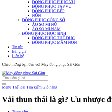
ĐỒNG PHỤC PHỤC VỤ
ĐỒNG PHỤC TẠP VỤ
ĐỒNG PHỤC BẾP
NÓN
ĐỒNG PHỤC CÔNG SỞ
ÁO SƠ MI NỮ
ÁO SƠ MI NAM
ĐỒNG PHỤC HỌC SINH
ĐỒNG PHỤC THỂ DỤC
ĐỒNG PHỤC MẦM NON
Tin tức
Bảng giá
Liên hệ
Chào mừng bạn đến với May đồng phục Sài Gòn
Menu
Thể loại
Tìm kiếm
Giỏ hàng
Vải thun thái là gì? Ưu nhược đi
Trang chủ