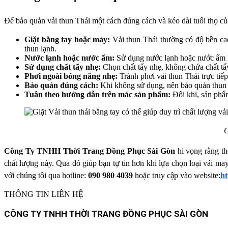
Để bảo quản vải thun Thái một cách đúng cách và kéo dài tuổi thọ củ
Giặt bằng tay hoặc máy:
Vải thun Thái thường có độ bền cao, 
thun lạnh.
Nước lạnh hoặc nước ấm:
Sử dụng nước lạnh hoặc nước ấm kh
Sử dụng chất tẩy nhẹ:
Chọn chất tẩy nhẹ, không chứa chất tẩ
Phơi ngoài bóng nắng nhẹ:
Tránh phơi vải thun Thái trực tiế
Bảo quản đúng cách:
Khi không sử dụng, nên bảo quản thun Th
Tuân theo hướng dẫn trên mác sản phẩm:
Đôi khi, sản phẩm
G
Công Ty TNHH Thời Trang Đồng Phục Sài Gòn
hi vọng rằng th
chất lượng này. Qua đó giúp bạn tự tin hơn khi lựa chọn loại vải 
với chúng tôi qua hotline:
090 980 4039
hoặc truy cập vào website:
ht
THÔNG TIN LIÊN HỆ
CÔNG TY TNHH THỜI TRANG ĐỒNG PHỤC SÀI GÒN