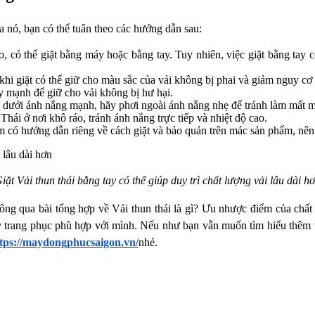
a nó, bạn có thể tuân theo các hướng dẫn sau:
có thể giặt bằng máy hoặc bằng tay. Tuy nhiên, việc giặt bằng tay có t
i giặt có thể giữ cho màu sắc của vải không bị phai và giảm nguy cơ 
y mạnh để giữ cho vải không bị hư hại.
p dưới ánh nắng mạnh, hãy phơi ngoài ánh nắng nhẹ để tránh làm mất m
ái ở nơi khô ráo, tránh ánh nắng trực tiếp và nhiệt độ cao.
 có hướng dẫn riêng về cách giặt và bảo quản trên mác sản phẩm, nên
iặt Vải thun thái bằng tay có thể giúp duy trì chất lượng vải lâu dài h
ông qua bài tổng hợp về Vải thun thái là gì? Ưu nhược điểm của chất l
may trang phục phù hợp với mình. Nếu như bạn vẫn muốn tìm hiểu thêm 
tps://maydongphucsaigon.vn/
nhé.