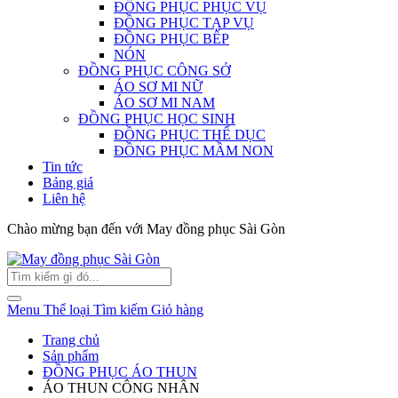
ĐỒNG PHỤC PHỤC VỤ
ĐỒNG PHỤC TẠP VỤ
ĐỒNG PHỤC BẾP
NÓN
ĐỒNG PHỤC CÔNG SỞ
ÁO SƠ MI NỮ
ÁO SƠ MI NAM
ĐỒNG PHỤC HỌC SINH
ĐỒNG PHỤC THỂ DỤC
ĐỒNG PHỤC MẦM NON
Tin tức
Bảng giá
Liên hệ
Chào mừng bạn đến với May đồng phục Sài Gòn
Menu
Thể loại
Tìm kiếm
Giỏ hàng
Trang chủ
Sản phẩm
ĐỒNG PHỤC ÁO THUN
ÁO THUN CÔNG NHÂN