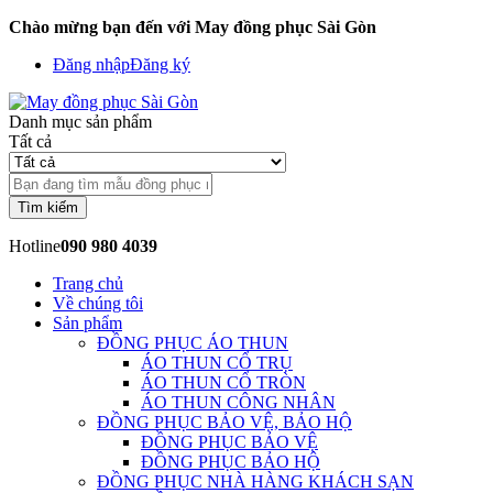
Chào mừng bạn đến với May đồng phục Sài Gòn
Đăng nhập
Đăng ký
Danh mục sản phẩm
Tất cả
Tìm kiếm
Hotline
090 980 4039
Trang chủ
Về chúng tôi
Sản phẩm
ĐỒNG PHỤC ÁO THUN
ÁO THUN CỔ TRỤ
ÁO THUN CỔ TRÒN
ÁO THUN CÔNG NHÂN
ĐỒNG PHỤC BẢO VỆ, BẢO HỘ
ĐỒNG PHỤC BẢO VỆ
ĐỒNG PHỤC BẢO HỘ
ĐỒNG PHỤC NHÀ HÀNG KHÁCH SẠN