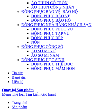
ÁO THUN CỔ TRÒN
ÁO THUN CÔNG NHÂN
ĐỒNG PHỤC BẢO VỆ, BẢO HỘ
ĐỒNG PHỤC BẢO VỆ
ĐỒNG PHỤC BẢO HỘ
ĐỒNG PHỤC NHÀ HÀNG KHÁCH SẠN
ĐỒNG PHỤC PHỤC VỤ
ĐỒNG PHỤC TẠP VỤ
ĐỒNG PHỤC BẾP
NÓN
ĐỒNG PHỤC CÔNG SỞ
ÁO SƠ MI NỮ
ÁO SƠ MI NAM
ĐỒNG PHỤC HỌC SINH
ĐỒNG PHỤC THỂ DỤC
ĐỒNG PHỤC MẦM NON
Tin tức
Bảng giá
Liên hệ
Quay lại Sản phẩm
Menu
Thể loại
Tìm kiếm
Giỏ hàng
Trang chủ
Sản phẩm