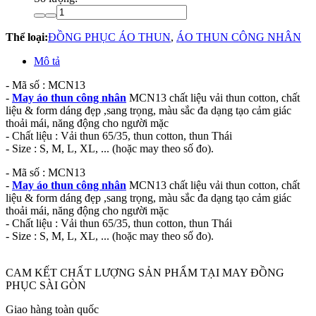
Thể loại:
ĐỒNG PHỤC ÁO THUN
,
ÁO THUN CÔNG NHÂN
Mô tả
- Mã số : MCN13
-
May áo thun công nhân
MCN13 chất liệu vải thun cotton, chất
liệu & form dáng đẹp ,sang trọng, màu sắc đa dạng tạo cảm giác
thoải mái, năng động cho người mặc
- Chất liệu : Vải thun 65/35, thun cotton, thun Thái
- Size : S, M, L, XL, ... (hoặc may theo số đo).
- Mã số : MCN13
-
May áo thun công nhân
MCN13 chất liệu vải thun cotton, chất
liệu & form dáng đẹp ,sang trọng, màu sắc đa dạng tạo cảm giác
thoải mái, năng động cho người mặc
- Chất liệu : Vải thun 65/35, thun cotton, thun Thái
- Size : S, M, L, XL, ... (hoặc may theo số đo).
CAM KẾT CHẤT LƯỢNG SẢN PHẨM TẠI MAY ĐỒNG
PHỤC SÀI GÒN
Giao hàng toàn quốc