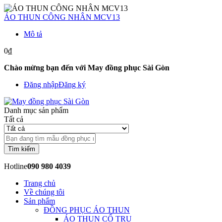
ÁO THUN CÔNG NHÂN MCV13
Mô tả
0₫
Chào mừng bạn đến với May đồng phục Sài Gòn
Đăng nhập
Đăng ký
Danh mục sản phẩm
Tất cả
Tìm kiếm
Hotline
090 980 4039
Trang chủ
Về chúng tôi
Sản phẩm
ĐỒNG PHỤC ÁO THUN
ÁO THUN CỔ TRỤ