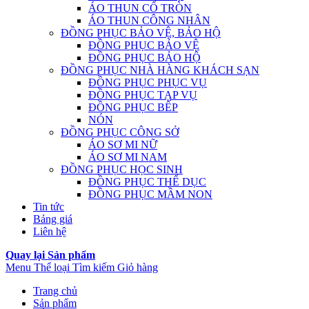
ÁO THUN CỔ TRÒN
ÁO THUN CÔNG NHÂN
ĐỒNG PHỤC BẢO VỆ, BẢO HỘ
ĐỒNG PHỤC BẢO VỆ
ĐỒNG PHỤC BẢO HỘ
ĐỒNG PHỤC NHÀ HÀNG KHÁCH SẠN
ĐỒNG PHỤC PHỤC VỤ
ĐỒNG PHỤC TẠP VỤ
ĐỒNG PHỤC BẾP
NÓN
ĐỒNG PHỤC CÔNG SỞ
ÁO SƠ MI NỮ
ÁO SƠ MI NAM
ĐỒNG PHỤC HỌC SINH
ĐỒNG PHỤC THỂ DỤC
ĐỒNG PHỤC MẦM NON
Tin tức
Bảng giá
Liên hệ
Quay lại Sản phẩm
Menu
Thể loại
Tìm kiếm
Giỏ hàng
Trang chủ
Sản phẩm