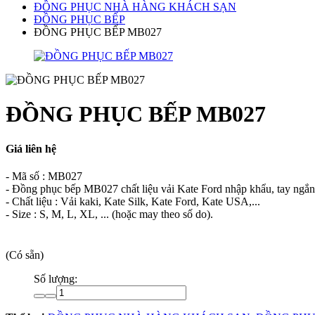
ĐỒNG PHỤC NHÀ HÀNG KHÁCH SẠN
ĐỒNG PHỤC BẾP
ĐỒNG PHỤC BẾP MB027
ĐỒNG PHỤC BẾP MB027
Giá liên hệ
- Mã số : MB027
- Đồng phục bếp MB027 chất liệu vải Kate Ford nhập khẩu, tay ngắn
- Chất liệu : Vải kaki, Kate Silk, Kate Ford, Kate USA,...
- Size : S, M, L, XL, ... (hoặc may theo số do).
(Có sẵn)
Số lượng: