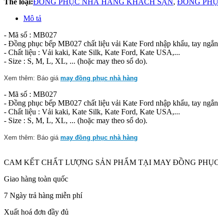
Thể loại:
ĐỒNG PHỤC NHÀ HÀNG KHÁCH SẠN
,
ĐỒNG PHỤ
Mô tả
- Mã số : MB027
- Đồng phục bếp MB027 chất liệu vải Kate Ford nhập khẩu, tay ngắn
- Chất liệu : Vải kaki, Kate Silk, Kate Ford, Kate USA,...
- Size : S, M, L, XL, ... (hoặc may theo số do).
Xem thêm: Báo giá
may đồng phục nhà hàng
- Mã số : MB027
- Đồng phục bếp MB027 chất liệu vải Kate Ford nhập khẩu, tay ngắn
- Chất liệu : Vải kaki, Kate Silk, Kate Ford, Kate USA,...
- Size : S, M, L, XL, ... (hoặc may theo số do).
Xem thêm: Báo giá
may đồng phục nhà hàng
CAM KẾT CHẤT LƯỢNG SẢN PHẨM TẠI MAY ĐỒNG PHỤC
Giao hàng toàn quốc
7 Ngày trả hàng miễn phí
Xuất hoá đơn đầy đủ