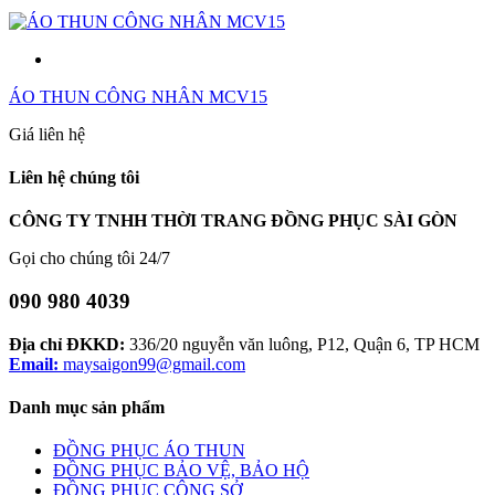
ÁO THUN CÔNG NHÂN MCV15
Giá liên hệ
Liên hệ chúng tôi
CÔNG TY TNHH THỜI TRANG ĐỒNG PHỤC SÀI GÒN
Gọi cho chúng tôi 24/7
090 980 4039
Địa chỉ ĐKKD:
336/20 nguyễn văn luông, P12, Quận 6, TP HCM
Email:
maysaigon99@gmail.com
Danh mục sản phẩm
ĐỒNG PHỤC ÁO THUN
ĐỒNG PHỤC BẢO VỆ, BẢO HỘ
ĐỒNG PHỤC CÔNG SỞ