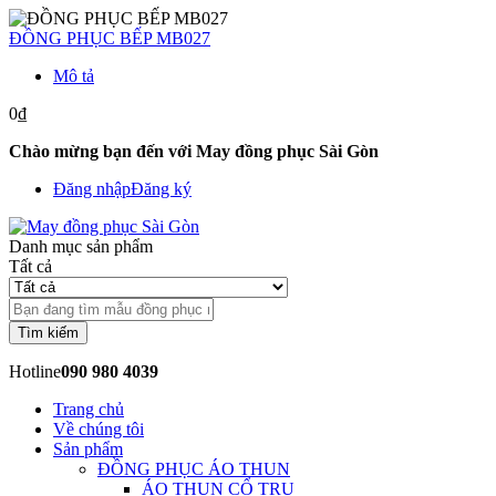
ĐỒNG PHỤC BẾP MB027
Mô tả
0₫
Chào mừng bạn đến với May đồng phục Sài Gòn
Đăng nhập
Đăng ký
Danh mục sản phẩm
Tất cả
Tìm kiếm
Hotline
090 980 4039
Trang chủ
Về chúng tôi
Sản phẩm
ĐỒNG PHỤC ÁO THUN
ÁO THUN CỔ TRỤ