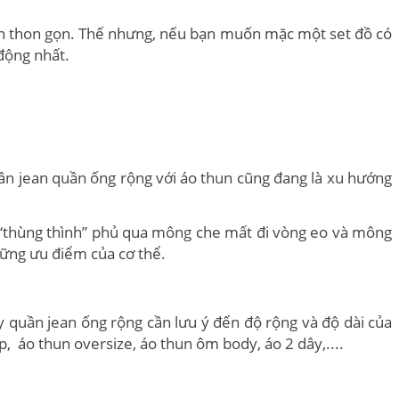
hân thon gọn. Thế nhưng, nếu bạn muốn mặc một set đồ có
động nhất.
ần jean quần ống rộng với áo thun cũng đang là xu hướng
 “thùng thình” phủ qua mông che mất đi vòng eo và mông
hững ưu điểm của cơ thể.
ay quần jean ống rộng cần lưu ý đến độ rộng và độ dài của
p, áo thun oversize, áo thun ôm body, áo 2 dây,....