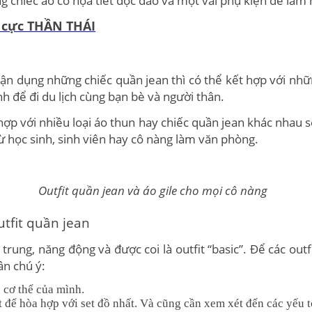
 chiếc áo có họa tiết độc đáo và một vài phụ kiện để làm 
ữ cực THẦN THÁI
 dụng những chiếc quần jean thì có thể kết hợp với những
ạnh để đi du lịch cùng bạn bè và người thân.
hợp với nhiều loại áo thun hay chiếc quần jean khác nhau
từ học sinh, sinh viên hay cô nàng làm văn phòng.
Outfit quần jean và áo gile cho mọi cô nàng
utfit quần jean
rung, năng động và được coi là outfit “basic”. Để các outfi
ần chú ý:
 cơ thể của mình.
t để hòa hợp với set đồ nhất. Và cũng cần xem xét đến các yếu 