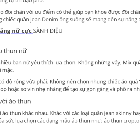
ào đôi chân với ưu điểm có thể giúp bạn khoe được đôi c
ững chiếc quần jean Denim ống suông sẽ mang đến sự năng 
trắng nữ cực
SÀNH ĐIỆU
áo thun nữ
nhiều bạn nữ yêu thích lựa chọn. Không những vậy, Mix qu
i mặc.
 có độ rộng vừa phải. Không nên chọn những chiếc áo quá
ptop hoặc sơ vin nhẹ nhàng để tạo sự gọn gàng và phô ra n
với áo thun
i áo thun khác nhau. Khác với các loại quần jean skinny h
hỏa sức lựa chọn các dạng mẫu áo thun như: áo thun cropto