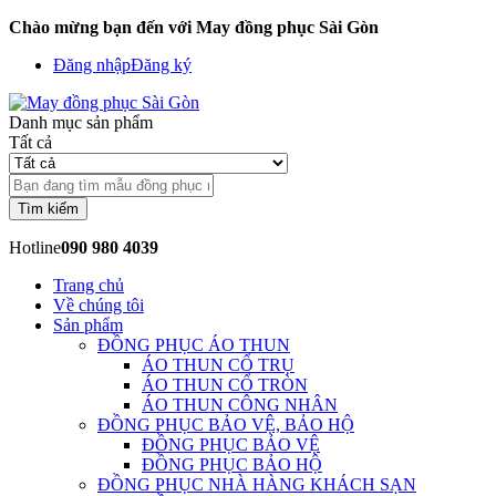
Chào mừng bạn đến với May đồng phục Sài Gòn
Đăng nhập
Đăng ký
Danh mục sản phẩm
Tất cả
Tìm kiếm
Hotline
090 980 4039
Trang chủ
Về chúng tôi
Sản phẩm
ĐỒNG PHỤC ÁO THUN
ÁO THUN CỔ TRỤ
ÁO THUN CỔ TRÒN
ÁO THUN CÔNG NHÂN
ĐỒNG PHỤC BẢO VỆ, BẢO HỘ
ĐỒNG PHỤC BẢO VỆ
ĐỒNG PHỤC BẢO HỘ
ĐỒNG PHỤC NHÀ HÀNG KHÁCH SẠN