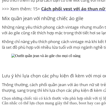
yêu thích thêm sự phá cách bạn có thể Mix cùng với những
>>> Xem thêm: 15+
Cách phối vest với áo thun n
Mix quần jean với những chiếc áo gile
Những nàng yêu thích phong cách vintage nhưng muốn tận
với áo gile cũng rất thích hợp mặc trong thời tiết hơi se l
Không chỉ nàng yêu thích phong cách vintage mà khi kết 
là set đồ phù hợp với nhiều lứa tuổi với mọi ngành nghề 
Lưu ý khi lựa chọn các phụ kiện đi kèm với mọi o
Thông thường, cách phối quần jean với áo thun nữ sẽ trẻ t
thượng, sang trọng thì khi lựa chọn các phụ kiện đi kèm c
Chọn những chiếc túi có kích thước vừa phù hợp nhất với tỷ lệ
Cân nhắc có thể lựa chọn mang giày thể thao, boot hay cao gó