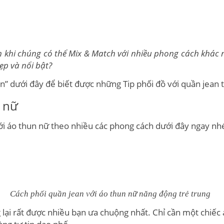
 em khi chúng có thể Mix & Match với nhiều phong cách khá
đẹp và nổi bật?
dưới đây để biết được những Tip phối đồ với quần jean thậ
n nữ
ới áo thun nữ theo nhiều các phong cách dưới đây ngay nh
Cách phối quần jean với áo thun nữ năng động trẻ trung
lại rất được nhiều bạn ưa chuộng nhất. Chỉ cần một chiếc 
àng tự tin dạo phố.