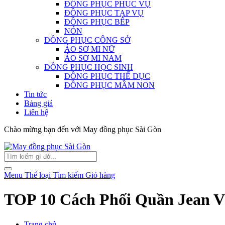
ĐỒNG PHỤC PHỤC VỤ
ĐỒNG PHỤC TẠP VỤ
ĐỒNG PHỤC BẾP
NÓN
ĐỒNG PHỤC CÔNG SỞ
ÁO SƠ MI NỮ
ÁO SƠ MI NAM
ĐỒNG PHỤC HỌC SINH
ĐỒNG PHỤC THỂ DỤC
ĐỒNG PHỤC MẦM NON
Tin tức
Bảng giá
Liên hệ
Chào mừng bạn đến với May đồng phục Sài Gòn
Menu
Thể loại
Tìm kiếm
Giỏ hàng
TOP 10 Cách Phối Quần Jean V
Trang chủ