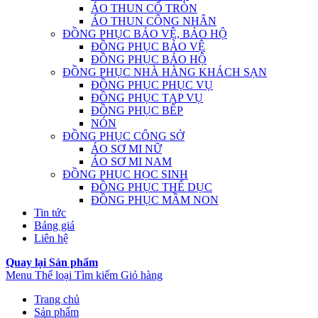
ÁO THUN CỔ TRÒN
ÁO THUN CÔNG NHÂN
ĐỒNG PHỤC BẢO VỆ, BẢO HỘ
ĐỒNG PHỤC BẢO VỆ
ĐỒNG PHỤC BẢO HỘ
ĐỒNG PHỤC NHÀ HÀNG KHÁCH SẠN
ĐỒNG PHỤC PHỤC VỤ
ĐỒNG PHỤC TẠP VỤ
ĐỒNG PHỤC BẾP
NÓN
ĐỒNG PHỤC CÔNG SỞ
ÁO SƠ MI NỮ
ÁO SƠ MI NAM
ĐỒNG PHỤC HỌC SINH
ĐỒNG PHỤC THỂ DỤC
ĐỒNG PHỤC MẦM NON
Tin tức
Bảng giá
Liên hệ
Quay lại Sản phẩm
Menu
Thể loại
Tìm kiếm
Giỏ hàng
Trang chủ
Sản phẩm