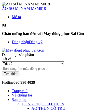
ÁO SƠ MI NAM MSM018
Mô tả
0₫
Chào mừng bạn đến với May đồng phục Sài Gòn
Đăng nhập
Đăng ký
Danh mục sản phẩm
Tất cả
Tìm kiếm
Hotline
090 980 4039
Trang chủ
Về chúng tôi
Sản phẩm
ĐỒNG PHỤC ÁO THUN
ÁO THUN CỔ TRỤ