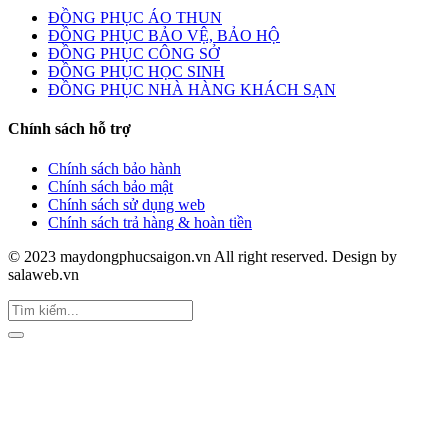
ĐỒNG PHỤC ÁO THUN
ĐỒNG PHỤC BẢO VỆ, BẢO HỘ
ĐỒNG PHỤC CÔNG SỞ
ĐỒNG PHỤC HỌC SINH
ĐỒNG PHỤC NHÀ HÀNG KHÁCH SẠN
Chính sách hỗ trợ
Chính sách bảo hành
Chính sách bảo mật
Chính sách sử dụng web
Chính sách trả hàng & hoàn tiền
© 2023 maydongphucsaigon.vn All right reserved. Design by
salaweb.vn