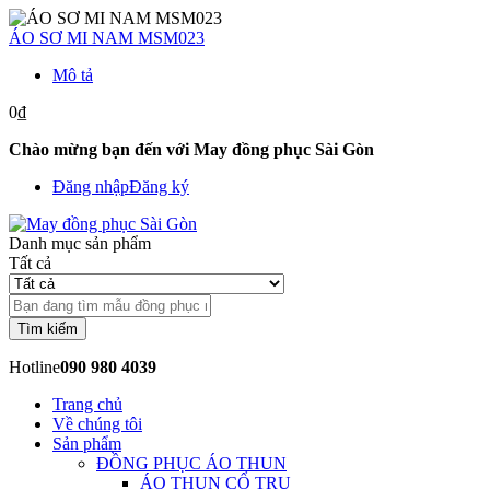
ÁO SƠ MI NAM MSM023
Mô tả
0₫
Chào mừng bạn đến với May đồng phục Sài Gòn
Đăng nhập
Đăng ký
Danh mục sản phẩm
Tất cả
Tìm kiếm
Hotline
090 980 4039
Trang chủ
Về chúng tôi
Sản phẩm
ĐỒNG PHỤC ÁO THUN
ÁO THUN CỔ TRỤ