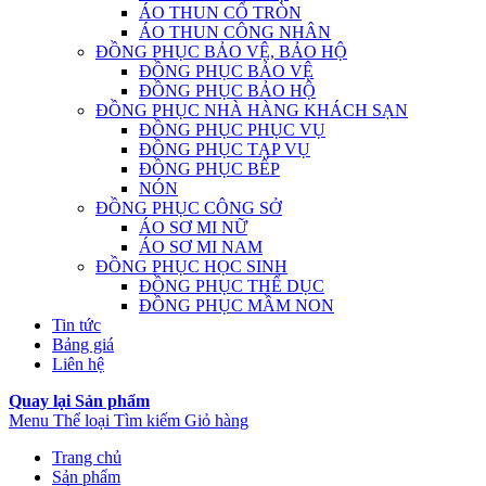
ÁO THUN CỔ TRÒN
ÁO THUN CÔNG NHÂN
ĐỒNG PHỤC BẢO VỆ, BẢO HỘ
ĐỒNG PHỤC BẢO VỆ
ĐỒNG PHỤC BẢO HỘ
ĐỒNG PHỤC NHÀ HÀNG KHÁCH SẠN
ĐỒNG PHỤC PHỤC VỤ
ĐỒNG PHỤC TẠP VỤ
ĐỒNG PHỤC BẾP
NÓN
ĐỒNG PHỤC CÔNG SỞ
ÁO SƠ MI NỮ
ÁO SƠ MI NAM
ĐỒNG PHỤC HỌC SINH
ĐỒNG PHỤC THỂ DỤC
ĐỒNG PHỤC MẦM NON
Tin tức
Bảng giá
Liên hệ
Quay lại Sản phẩm
Menu
Thể loại
Tìm kiếm
Giỏ hàng
Trang chủ
Sản phẩm