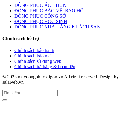
ĐỒNG PHỤC ÁO THUN
ĐỒNG PHỤC BẢO VỆ, BẢO HỘ
ĐỒNG PHỤC CÔNG SỞ
ĐỒNG PHỤC HỌC SINH
ĐỒNG PHỤC NHÀ HÀNG KHÁCH SẠN
Chính sách hỗ trợ
Chính sách bảo hành
Chính sách bảo mật
Chính sách sử dụng web
Chính sách trả hàng & hoàn tiền
© 2023 maydongphucsaigon.vn All right reserved. Design by
salaweb.vn