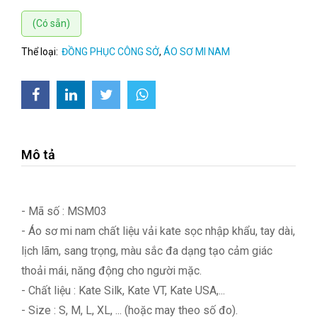
(Có sẵn)
Thể loại:
ĐỒNG PHỤC CÔNG SỞ
,
ÁO SƠ MI NAM
Mô tả
- Mã số : MSM03
- Áo sơ mi nam chất liệu vải kate sọc nhập khẩu, tay dài,
lịch lãm, sang trọng, màu sắc đa dạng tạo cảm giác
thoải mái, năng động cho người mặc.
- Chất liệu : Kate Silk, Kate VT, Kate USA,...
- Size : S, M, L, XL, ... (hoặc may theo số đo).