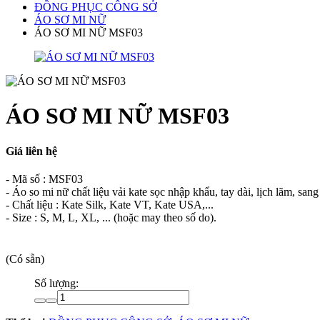
ĐỒNG PHỤC CÔNG SỞ
ÁO SƠ MI NỮ
ÁO SƠ MI NỮ MSF03
ÁO SƠ MI NỮ MSF03
Giá liên hệ
- Mã số : MSF03
- Áo so mi nữ chất liệu vải kate sọc nhập khẩu, tay dài, lịch lãm, sa
- Chất liệu : Kate Silk, Kate VT, Kate USA,...
- Size : S, M, L, XL, ... (hoặc may theo số do).
(Có sẵn)
Số lượng: