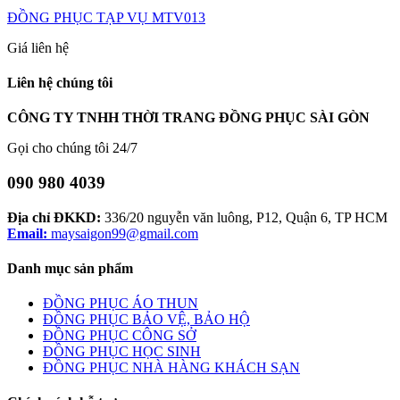
ĐỒNG PHỤC TẠP VỤ MTV013
Giá liên hệ
Liên hệ chúng tôi
CÔNG TY TNHH THỜI TRANG ĐỒNG PHỤC SÀI GÒN
Gọi cho chúng tôi 24/7
090 980 4039
Địa chỉ ĐKKD:
336/20 nguyễn văn luông, P12, Quận 6, TP HCM
Email:
maysaigon99@gmail.com
Danh mục sản phẩm
ĐỒNG PHỤC ÁO THUN
ĐỒNG PHỤC BẢO VỆ, BẢO HỘ
ĐỒNG PHỤC CÔNG SỞ
ĐỒNG PHỤC HỌC SINH
ĐỒNG PHỤC NHÀ HÀNG KHÁCH SẠN