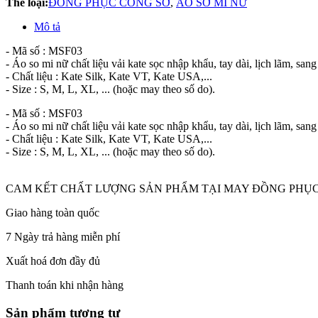
Thể loại:
ĐỒNG PHỤC CÔNG SỞ
,
ÁO SƠ MI NỮ
Mô tả
- Mã số : MSF03
- Áo so mi nữ chất liệu vải kate sọc nhập khẩu, tay dài, lịch lãm, sa
- Chất liệu : Kate Silk, Kate VT, Kate USA,...
- Size : S, M, L, XL, ... (hoặc may theo số do).
- Mã số : MSF03
- Áo so mi nữ chất liệu vải kate sọc nhập khẩu, tay dài, lịch lãm, sa
- Chất liệu : Kate Silk, Kate VT, Kate USA,...
- Size : S, M, L, XL, ... (hoặc may theo số do).
CAM KẾT CHẤT LƯỢNG SẢN PHẨM TẠI MAY ĐỒNG PHỤC
Giao hàng toàn quốc
7 Ngày trả hàng miễn phí
Xuất hoá đơn đầy đủ
Thanh toán khi nhận hàng
Sản phẩm tương tự