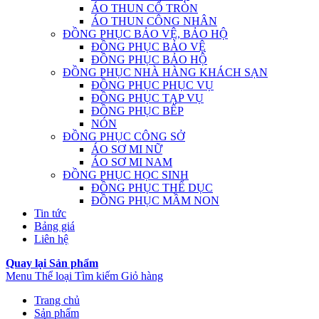
ÁO THUN CỔ TRÒN
ÁO THUN CÔNG NHÂN
ĐỒNG PHỤC BẢO VỆ, BẢO HỘ
ĐỒNG PHỤC BẢO VỆ
ĐỒNG PHỤC BẢO HỘ
ĐỒNG PHỤC NHÀ HÀNG KHÁCH SẠN
ĐỒNG PHỤC PHỤC VỤ
ĐỒNG PHỤC TẠP VỤ
ĐỒNG PHỤC BẾP
NÓN
ĐỒNG PHỤC CÔNG SỞ
ÁO SƠ MI NỮ
ÁO SƠ MI NAM
ĐỒNG PHỤC HỌC SINH
ĐỒNG PHỤC THỂ DỤC
ĐỒNG PHỤC MẦM NON
Tin tức
Bảng giá
Liên hệ
Quay lại Sản phẩm
Menu
Thể loại
Tìm kiếm
Giỏ hàng
Trang chủ
Sản phẩm