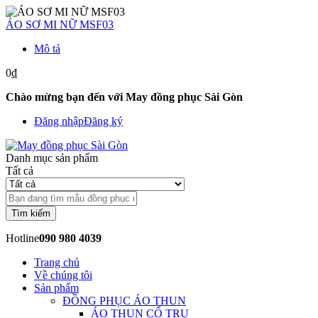
ÁO SƠ MI NỮ MSF03
Mô tả
0₫
Chào mừng bạn đến với May đồng phục Sài Gòn
Đăng nhập
Đăng ký
Danh mục sản phẩm
Tất cả
Tìm kiếm
Hotline
090 980 4039
Trang chủ
Về chúng tôi
Sản phẩm
ĐỒNG PHỤC ÁO THUN
ÁO THUN CỔ TRỤ