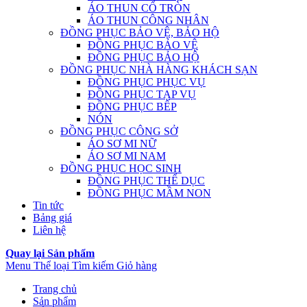
ÁO THUN CỔ TRÒN
ÁO THUN CÔNG NHÂN
ĐỒNG PHỤC BẢO VỆ, BẢO HỘ
ĐỒNG PHỤC BẢO VỆ
ĐỒNG PHỤC BẢO HỘ
ĐỒNG PHỤC NHÀ HÀNG KHÁCH SẠN
ĐỒNG PHỤC PHỤC VỤ
ĐỒNG PHỤC TẠP VỤ
ĐỒNG PHỤC BẾP
NÓN
ĐỒNG PHỤC CÔNG SỞ
ÁO SƠ MI NỮ
ÁO SƠ MI NAM
ĐỒNG PHỤC HỌC SINH
ĐỒNG PHỤC THỂ DỤC
ĐỒNG PHỤC MẦM NON
Tin tức
Bảng giá
Liên hệ
Quay lại Sản phẩm
Menu
Thể loại
Tìm kiếm
Giỏ hàng
Trang chủ
Sản phẩm