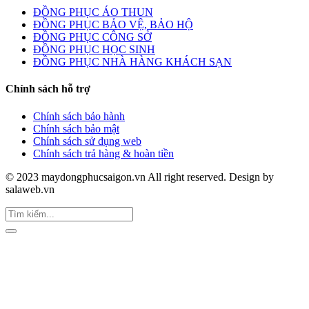
ĐỒNG PHỤC ÁO THUN
ĐỒNG PHỤC BẢO VỆ, BẢO HỘ
ĐỒNG PHỤC CÔNG SỞ
ĐỒNG PHỤC HỌC SINH
ĐỒNG PHỤC NHÀ HÀNG KHÁCH SẠN
Chính sách hỗ trợ
Chính sách bảo hành
Chính sách bảo mật
Chính sách sử dụng web
Chính sách trả hàng & hoàn tiền
© 2023 maydongphucsaigon.vn All right reserved. Design by
salaweb.vn