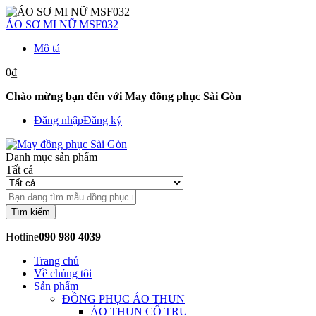
ÁO SƠ MI NỮ MSF032
Mô tả
0₫
Chào mừng bạn đến với May đồng phục Sài Gòn
Đăng nhập
Đăng ký
Danh mục sản phẩm
Tất cả
Tìm kiếm
Hotline
090 980 4039
Trang chủ
Về chúng tôi
Sản phẩm
ĐỒNG PHỤC ÁO THUN
ÁO THUN CỔ TRỤ