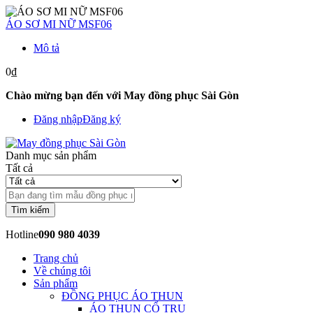
ÁO SƠ MI NỮ MSF06
Mô tả
0₫
Chào mừng bạn đến với May đồng phục Sài Gòn
Đăng nhập
Đăng ký
Danh mục sản phẩm
Tất cả
Tìm kiếm
Hotline
090 980 4039
Trang chủ
Về chúng tôi
Sản phẩm
ĐỒNG PHỤC ÁO THUN
ÁO THUN CỔ TRỤ