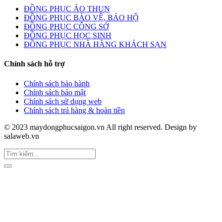
ĐỒNG PHỤC ÁO THUN
ĐỒNG PHỤC BẢO VỆ, BẢO HỘ
ĐỒNG PHỤC CÔNG SỞ
ĐỒNG PHỤC HỌC SINH
ĐỒNG PHỤC NHÀ HÀNG KHÁCH SẠN
Chính sách hỗ trợ
Chính sách bảo hành
Chính sách bảo mật
Chính sách sử dụng web
Chính sách trả hàng & hoàn tiền
© 2023 maydongphucsaigon.vn All right reserved. Design by
salaweb.vn