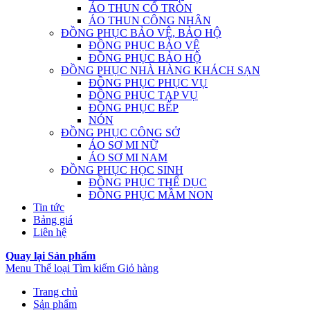
ÁO THUN CỔ TRÒN
ÁO THUN CÔNG NHÂN
ĐỒNG PHỤC BẢO VỆ, BẢO HỘ
ĐỒNG PHỤC BẢO VỆ
ĐỒNG PHỤC BẢO HỘ
ĐỒNG PHỤC NHÀ HÀNG KHÁCH SẠN
ĐỒNG PHỤC PHỤC VỤ
ĐỒNG PHỤC TẠP VỤ
ĐỒNG PHỤC BẾP
NÓN
ĐỒNG PHỤC CÔNG SỞ
ÁO SƠ MI NỮ
ÁO SƠ MI NAM
ĐỒNG PHỤC HỌC SINH
ĐỒNG PHỤC THỂ DỤC
ĐỒNG PHỤC MẦM NON
Tin tức
Bảng giá
Liên hệ
Quay lại Sản phẩm
Menu
Thể loại
Tìm kiếm
Giỏ hàng
Trang chủ
Sản phẩm