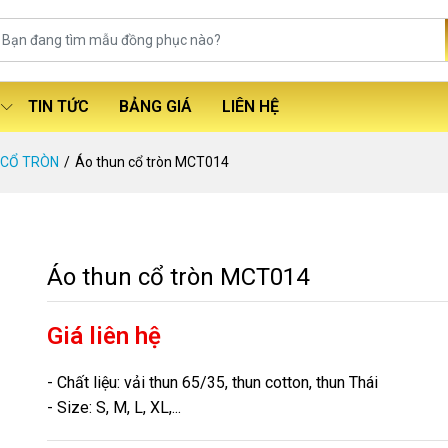
TIN TỨC
BẢNG GIÁ
LIÊN HỆ
 CỔ TRÒN
Áo thun cổ tròn MCT014
Áo thun cổ tròn MCT014
Giá liên hệ
- Chất liệu: vải thun 65/35, thun cotton, thun Thái
- Size: S, M, L, XL,...