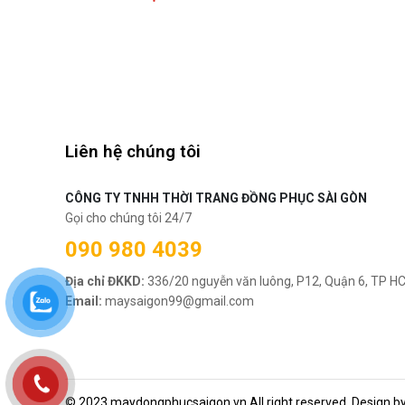
Liên hệ chúng tôi
CÔNG TY TNHH THỜI TRANG ĐỒNG PHỤC SÀI GÒN
Gọi cho chúng tôi 24/7
090 980 4039
Địa chỉ ĐKKD:
336/20 nguyễn văn luông, P12, Quận 6, TP H
Email:
maysaigon99@gmail.com
© 2023 maydongphucsaigon.vn All right reserved. Design b