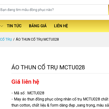
TIN TỨC
BẢNG GIÁ
LIÊN HỆ
 CỔ TRỤ
ÁO THUN CỔ TRỤ MCTU028
ÁO THUN CỔ TRỤ MCTU028
Giá liên hệ
- Mã số : MCTU028
- May áo thun đồng phục công nhân cổ trụ MCTU028 chất l
thun cotton, chất liệu & form dáng đẹp ,sang trọng, màu s