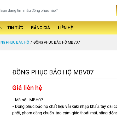
TIN TỨC
BẢNG GIÁ
LIÊN HỆ
NG PHỤC BẢO HỘ
ĐỒNG PHỤC BẢO HỘ MBV07
ĐỒNG PHỤC BẢO HỘ MBV07
Giá liên hệ
- Mã số : MBH07
- Đồng phục bảo hộ chất liệu vải kaki nhập khẩu, tay dài có
phối, phom dáng chuẩn, tạo cảm giác thoải mái, năng động