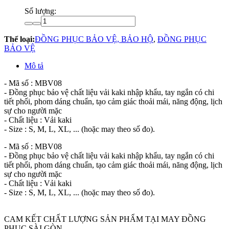
Số lượng:
Thể loại:
ĐỒNG PHỤC BẢO VỆ, BẢO HỘ
,
ĐỒNG PHỤC
BẢO VỆ
Mô tả
- Mã số : MBV08
- Đồng phục bảo vệ chất liệu vải kaki nhập khẩu, tay ngắn có chi
tiết phối, phom dáng chuẩn, tạo cảm giác thoải mái, năng động, lịch
sự cho người mặc
- Chất liệu : Vải kaki
- Size : S, M, L, XL, ... (hoặc may theo số đo).
- Mã số : MBV08
- Đồng phục bảo vệ chất liệu vải kaki nhập khẩu, tay ngắn có chi
tiết phối, phom dáng chuẩn, tạo cảm giác thoải mái, năng động, lịch
sự cho người mặc
- Chất liệu : Vải kaki
- Size : S, M, L, XL, ... (hoặc may theo số đo).
CAM KẾT CHẤT LƯỢNG SẢN PHẨM TẠI MAY ĐỒNG
PHỤC SÀI GÒN