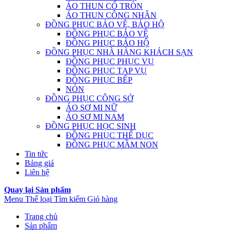
ÁO THUN CỔ TRÒN
ÁO THUN CÔNG NHÂN
ĐỒNG PHỤC BẢO VỆ, BẢO HỘ
ĐỒNG PHỤC BẢO VỆ
ĐỒNG PHỤC BẢO HỘ
ĐỒNG PHỤC NHÀ HÀNG KHÁCH SẠN
ĐỒNG PHỤC PHỤC VỤ
ĐỒNG PHỤC TẠP VỤ
ĐỒNG PHỤC BẾP
NÓN
ĐỒNG PHỤC CÔNG SỞ
ÁO SƠ MI NỮ
ÁO SƠ MI NAM
ĐỒNG PHỤC HỌC SINH
ĐỒNG PHỤC THỂ DỤC
ĐỒNG PHỤC MẦM NON
Tin tức
Bảng giá
Liên hệ
Quay lại Sản phẩm
Menu
Thể loại
Tìm kiếm
Giỏ hàng
Trang chủ
Sản phẩm