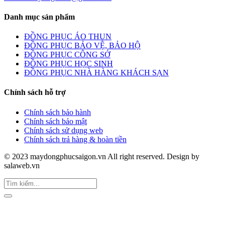
Danh mục sản phẩm
ĐỒNG PHỤC ÁO THUN
ĐỒNG PHỤC BẢO VỆ, BẢO HỘ
ĐỒNG PHỤC CÔNG SỞ
ĐỒNG PHỤC HỌC SINH
ĐỒNG PHỤC NHÀ HÀNG KHÁCH SẠN
Chính sách hỗ trợ
Chính sách bảo hành
Chính sách bảo mật
Chính sách sử dụng web
Chính sách trả hàng & hoàn tiền
© 2023 maydongphucsaigon.vn All right reserved. Design by
salaweb.vn