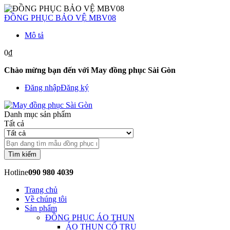
ĐỒNG PHỤC BẢO VỆ MBV08
Mô tả
0₫
Chào mừng bạn đến với May đồng phục Sài Gòn
Đăng nhập
Đăng ký
Danh mục sản phẩm
Tất cả
Tìm kiếm
Hotline
090 980 4039
Trang chủ
Về chúng tôi
Sản phẩm
ĐỒNG PHỤC ÁO THUN
ÁO THUN CỔ TRỤ