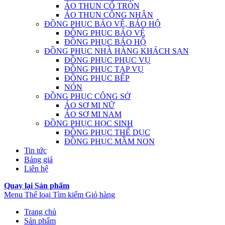
ÁO THUN CỔ TRÒN
ÁO THUN CÔNG NHÂN
ĐỒNG PHỤC BẢO VỆ, BẢO HỘ
ĐỒNG PHỤC BẢO VỆ
ĐỒNG PHỤC BẢO HỘ
ĐỒNG PHỤC NHÀ HÀNG KHÁCH SẠN
ĐỒNG PHỤC PHỤC VỤ
ĐỒNG PHỤC TẠP VỤ
ĐỒNG PHỤC BẾP
NÓN
ĐỒNG PHỤC CÔNG SỞ
ÁO SƠ MI NỮ
ÁO SƠ MI NAM
ĐỒNG PHỤC HỌC SINH
ĐỒNG PHỤC THỂ DỤC
ĐỒNG PHỤC MẦM NON
Tin tức
Bảng giá
Liên hệ
Quay lại Sản phẩm
Menu
Thể loại
Tìm kiếm
Giỏ hàng
Trang chủ
Sản phẩm