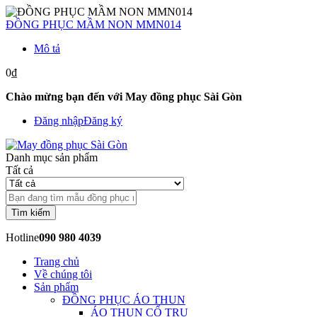
ĐỒNG PHỤC MẦM NON MMN014
Mô tả
0₫
Chào mừng bạn đến với May đồng phục Sài Gòn
Đăng nhập
Đăng ký
Danh mục sản phẩm
Tất cả
Tìm kiếm
Hotline
090 980 4039
Trang chủ
Về chúng tôi
Sản phẩm
ĐỒNG PHỤC ÁO THUN
ÁO THUN CỔ TRỤ