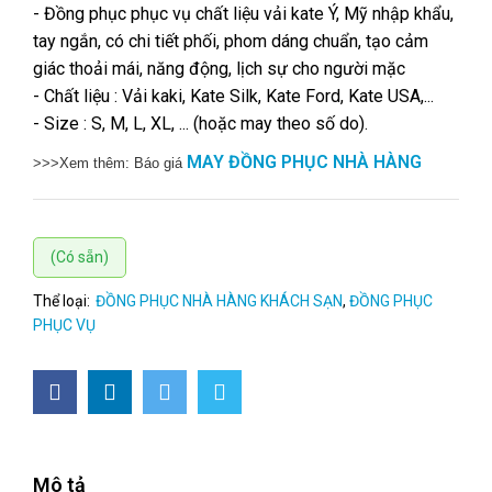
- Đồng phục phục vụ chất liệu vải kate Ý, Mỹ nhập khẩu,
tay ngắn, có chi tiết phối, phom dáng chuẩn, tạo cảm
giác thoải mái, năng động, lịch sự cho người mặc
- Chất liệu : Vải kaki, Kate Silk, Kate Ford, Kate USA,...
- Size : S, M, L, XL, ... (hoặc may theo số do).
MAY ĐỒNG PHỤC NHÀ HÀNG
>>>Xem thêm: Báo giá
(Có sẵn)
Thể loại:
ĐỒNG PHỤC NHÀ HÀNG KHÁCH SẠN
,
ĐỒNG PHỤC
PHỤC VỤ
Mô tả