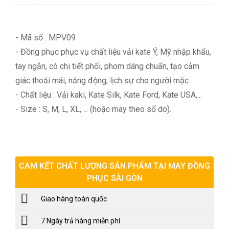
- Mã số : MPV09
- Đồng phục phục vụ chất liệu vải kate Ý, Mỹ nhập khẩu,
tay ngắn, có chi tiết phối, phom dáng chuẩn, tạo cảm
giác thoải mái, năng động, lịch sự cho người mặc
- Chất liệu : Vải kaki, Kate Silk, Kate Ford, Kate USA,...
- Size : S, M, L, XL, ... (hoặc may theo số do).
CAM KẾT CHẤT LƯỢNG SẢN PHẨM TẠI MAY ĐỒNG
PHỤC SÀI GÒN
Giao hàng toàn quốc
7 Ngày trả hàng miễn phí