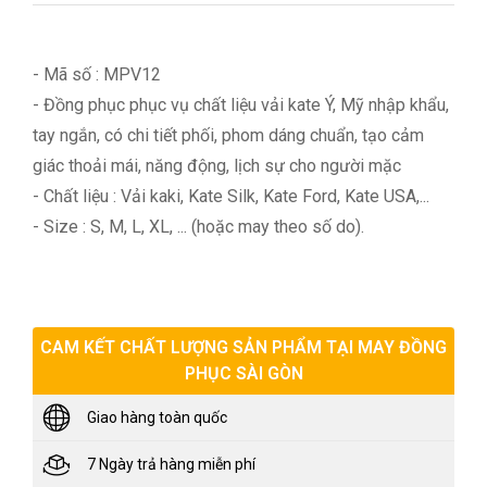
- Mã số : MPV12
- Đồng phục phục vụ chất liệu vải kate Ý, Mỹ nhập khẩu,
tay ngắn, có chi tiết phối, phom dáng chuẩn, tạo cảm
giác thoải mái, năng động, lịch sự cho người mặc
- Chất liệu : Vải kaki, Kate Silk, Kate Ford, Kate USA,...
- Size : S, M, L, XL, ... (hoặc may theo số do).
>>>Xem thêm: Báo giá
may đồng phục nhà hàng
CAM KẾT CHẤT LƯỢNG SẢN PHẨM TẠI MAY ĐỒNG
PHỤC SÀI GÒN
Giao hàng toàn quốc
7 Ngày trả hàng miễn phí