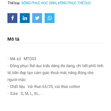
Thể loại:
ĐỒNG PHỤC HỌC SINH
,
ĐỒNG PHỤC THỂ DỤC
Mô tả
- Mã số : MTD03
- Đồng phục thể dục kiểu dáng đa dạng, chi tiết phối tinh
tế, bền đẹp tạo cảm giác thoải mái, năng động cho
người mặc
- Chất liệu : Vải thun 65/35, vải thun cotton
- Size : S, M, L, XL, …