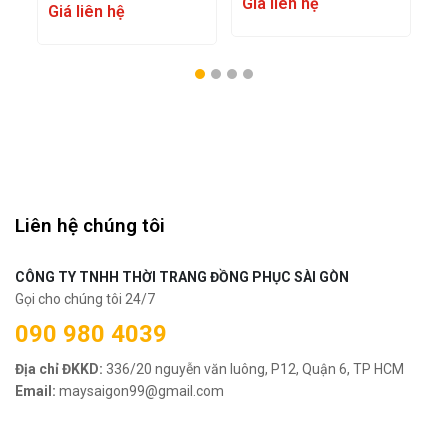
Giá liên hệ
G
Giá liên hệ
Liên hệ chúng tôi
CÔNG TY TNHH THỜI TRANG ĐỒNG PHỤC SÀI GÒN
Gọi cho chúng tôi 24/7
090 980 4039
Địa chỉ ĐKKD:
336/20 nguyễn văn luông, P12, Quận 6, TP HCM
Email:
maysaigon99@gmail.com