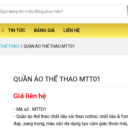
TIN TỨC
BẢNG GIÁ
LIÊN HỆ
 THỂ THAO
QUẦN ÁO THỂ THAO MTT01
QUẦN ÁO THỂ THAO MTT01
Giá liên hệ
- Mã số : MTT01
- Quần áo thể thao chất liệu vải thun cotton, chất liệu & f
đẹp ,sang trọng, màu sắc đa dạng tạo cảm giác thoải mái